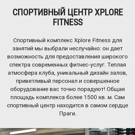
СПОРТИВНЫЙ ЦЕНТР XPLORE
FITNESS
Спортивный комплекс Xplore Fitness для
Petra Weigeltová
занятий мы выбрали неслучайно: он дает
Координатор тренировочного процесса в
фитнес-центре
возможность для предоставления широкого
спектра современных фитнес-услуг. Теплая
Персональный тренер и педагог
атмосфера клуба, уникальный дизайн залов,
Неоднократно принимала участие в
приветливый персонал и совершенное
чемпионатах Чехии
оборудование вас точно порадуют! Общая
Основное внимание уделяется йоге,
площадь комплекса более 1500 кв. м. Сам
пилатесу, боди-балансу, растяжке и
боди-арту
спортивный центр находится в самом сердце
Праги.