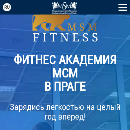
RU
CZ
EN
ES
ФИТНЕС АКАДЕМИЯ
PT
МСМ
TR
В ПРАГЕ
FR
Зарядись легкостью на целый
год вперед!