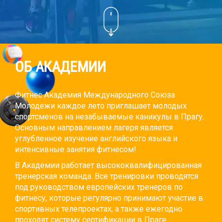
ОБ АКАДЕМИИ
Фитнес Академия Международного Союза
Молодежи каждое лето приглашает молодых
спортсменов на незабываемые каникулы в Прагу.
Основным направлением лагеря является
углубленное изучение английского языка и
интенсивные занятия фитнесом!
В Академии работает высококвалифицированная
тренерская команда. Все тренировки проводятся
под руководством европейских тренеров по
фитнесу, которые регулярно принимают участие в
спортивных телепроектах, а также ежегодно
проходят систему сертификации в Праге.