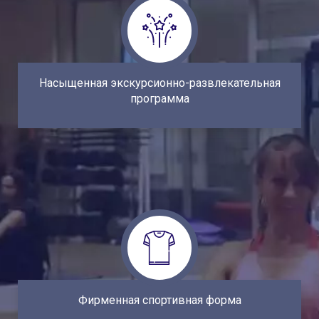
Чехии, дает возможность изучения исторически
важных мест и знакомства с архитектурой и
памятниками искусства. Наши кураторы
позаботятся о досуге.
Насыщенная экскурсионно-развлекательная
программа
Всем участникам программы выдается
фирменная спортивная форма (шорты, футболка
и поло) от компании Nike с логотипом MCM.
Наша спортивная форма разработана
специально для студентов МСМ и является
эксклюзивом и отличным подарком на память
Фирменная спортивная форма
об участии в программе.