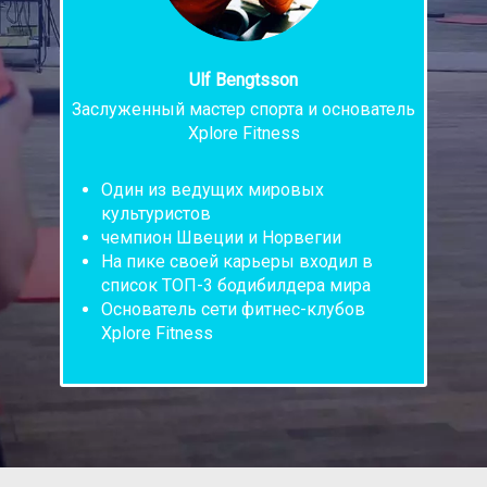
Evženie Popsujevičová
Преподаватель теоретической части
Сертифицированный тренер Fitness
Institut Tonus, опыт работы
персональным тренером
Физические кондиции
функциональные тренировки
Упражнения с собственным телом и
весами