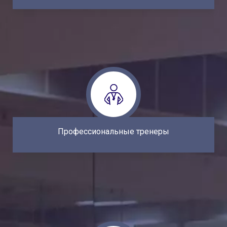
Продуманная тренировка позволяет дать
сбалансированную нагрузку, но при этом не
навредить молодому организму. Особое
внимание уделяется технике безопасности,
поэтому теннисисты чувствуют себя увереннее
на корте.
Профессиональные тренеры
Проживание в Праге - культурной столице