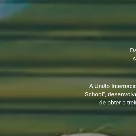
Da
s
A União Internac
School”, desenvolv
de obter o tr